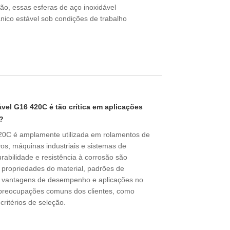
ão, essas esferas de aço inoxidável
co estável sob condições de trabalho
ável G16 420C é tão crítica em aplicações
o?
420C é amplamente utilizada em rolamentos de
os, máquinas industriais e sistemas de
rabilidade e resistência à corrosão são
s propriedades do material, padrões de
l, vantagens de desempenho e aplicações no
preocupações comuns dos clientes, como
critérios de seleção.