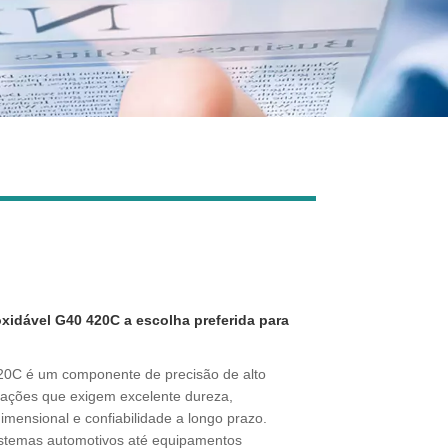
Live
oxidável G40 420C a escolha preferida para
420C é um componente de precisão de alto
cações que exigem excelente dureza,
dimensional e confiabilidade a longo prazo.
sistemas automotivos até equipamentos