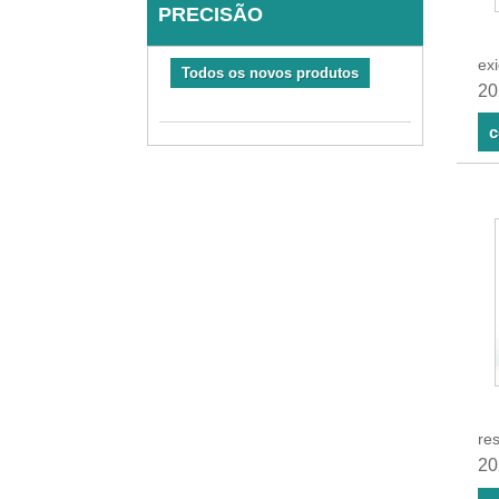
PRECISÃO
exi
Todos os novos produtos
20
c
res
20