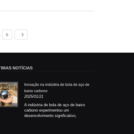
6
..
TIMAS NOTÍCIAS
Inovação na indústria de bola de aço de
Inov
baixo carbono
baix
2025/01/21
2025
A indústria de bola de aço de baixo
A in
carbono experimentou um
carb
desenvolvimento significativo,
dese
marcando que a maneira como os
marc
componentes de precisão são
comp
fabricados e usados ​​em várias
fabr