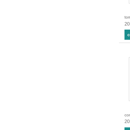
to
20
c
com
20