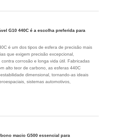
ável G10 440C é a escolha preferida para
40C é um dos tipos de esfera de precisão mais
ias que exigem precisão excepcional,
 contra corrosão e longa vida útil. Fabricadas
om alto teor de carbono, as esferas 440C
stabilidade dimensional, tornando-as ideais
roespaciais, sistemas automotivos,
arbono macio G500 essencial para