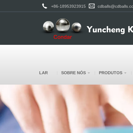
+86-18953923915
cdballs@cdballs.c
LAR
SOBRE NÓS
PRODUTOS