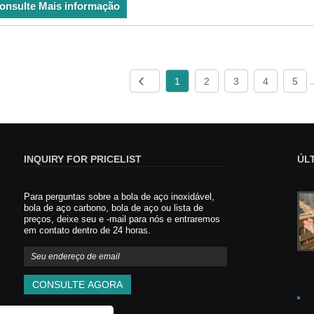
onsulte Mais informação
1
2
3
4
5
.
INQUIRY FOR PRICELIST
ÚL
Para perguntas sobre a bola de aço inoxidável,
Inovação na indústria de bola de aço de
bola de aço carbono, bola de aço ou lista de
baixo carbono
preços, deixe seu e -mail para nós e entraremos
2025/01/21
em contato dentro de 24 horas.
A indústria de bola de aço de baixo
carbono experimentou um
desenvolvimento significativo,
marcando que a maneira como os
componentes de precisão são
fabricados e usados ​​em várias